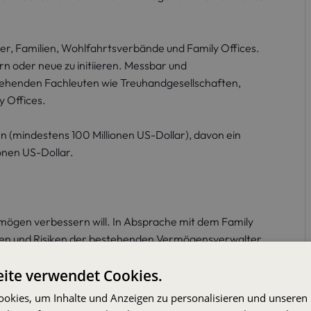
er, Familien, Wohlfahrtsverbände und Family Offices.
rn oder neue zu initiieren. Messbar und
stehenden Fachleuten wie Treuhandgesellschaften,
 Offices.
 (mindestens 100 Millionen US-Dollar), davon ein
onen US-Dollar.
mögen verbessern will. In Absprache mit dem Family
ten und Risiken der bestehenden Vermögensverwalter
ite verwendet Cookies.
rkauf seines Unternehmens Unterstützung bei der
okies, um Inhalte und Anzeigen zu personalisieren und unseren
gie und seines eigenen Family Office benötigte.