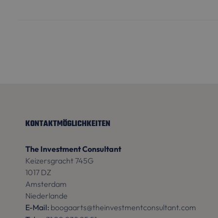
Name
_sweetSessionId
CookieScriptConse
Name
Name
Anbie
KONTAKTMÖGLICHKEITEN
_ga
_language
www.t
The Investment Consultant
Keizersgracht 745G
1017 DZ
Amsterdam
Niederlande
_ga_54VK4MSMER
E-Mail:
boogaarts@theinvestmentconsultant.com