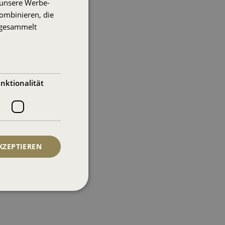
 unsere Werbe-
ENGLISH
ombinieren, die
FRENCH
e gesammelt
GERMAN
SPANISH
HINDI
nktionalität
ARABIC
KZEPTIEREN
meldung und die
wendet werden.