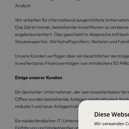
Analyst.
Wir arbeiten für international ausgerichtete Unternehm
Das Ziel ist immer, bestehende Investitionen zu verbesse
ergebnisorientiert. Dies geschieht in Absprache mit be
Steuerexperten, Wirtschaftsprüfern, Notaren und Family
Unsere Kunden verfügen über ein beachtliches Vermögen
investierbares Finanzvermögen von mindestens 50 Milli
Einige unserer Kunden
Ein deutscher Unternehmer, der sein investierbares Ver
Office wurden bestehende Anlagen umstrukturiert, Kos
reduziert und neue Anlagestrategien hinzugefügt.
Diese Webse
Ein niederländischer IT-Unternehmer, der nach dem Ve
Wir verwenden Co
Einführung und Implementierung einer Investitionsstrate