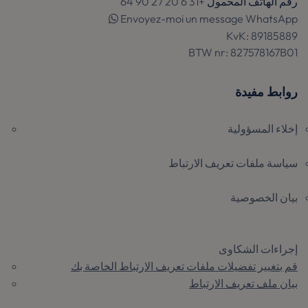
رقم الهاتف المحمول
+31 6 20 27 90 64
Envoyez-moi un message WhatsApp
KvK:
89185889
BTW nr:
827578167B01
روابط مفيدة
إخلاء المسؤولية
تاريخ
سياسة ملفات تعريف الارتباط
الاسم
مزود / النطاق
انتهاء
تاريخ
ا
الاسم
مزود / النطاق
الصلاحية
انتهاء
الصلاحية
بيان الخصوصية
_language
www.theinvestmentconsultant.com
4 أسابيع
يتذك
سياسة الخصوصية من Google
يومين
_ga
سنة
Google LLC
ا
شهر
م
.theinvestmentconsultant.com
ا
تف
إجراءات الشكاوى
المس
قم بتغيير تفضيلات ملفات تعريف الارتباط الخاصة بك
بيان ملف تعريف الارتباط