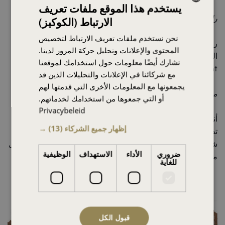
يستخدم هذا الموقع ملفات تعريف
رائد أعمال هولندي
الارتباط (الكوكيز)
DUTCH
نحن نستخدم ملفات تعريف الارتباط لتخصيص
ENGLISH
رائعة، بدون أي تعقيدات، جيدة ورخيصة. لا أريد التقليل من شأن
المحتوى والإعلانات وتحليل حركة المرور لدينا.
البنوك ومديري الأصول، لكنها لا تزال أعمالاً مُبهَمَة. لقد جعلت The
FRENCH
نشارك أيضًا معلومات حول استخدامك لموقعنا
Investment Consultant الأمور أفضل وأرخص وأكثر وضوحًا.
مع شركائنا في الإعلانات والتحليلات الذين قد
GERMAN
يجمعونها مع المعلومات الأخرى التي قدمتها لهم
SPANISH
مؤسسة مصرفية
أو التي جمعوها من استخدامك لخدماتهم.
HINDI
Privacybeleid
أنشأت The Investment Consultant مكتبًا عائليًا لعملائنا. وقد تم
ARABIC
إظهار جميع الشركاء
(13) →
تطوير وتنفيذ مفهوم الأعمال، وإضفاء الطابع الاحترافي على عملية
شراء التفويضات، وتم تدريب الموظفين، ويعمل المكتب الآن بشكل
ضروري
الأداء
الاستهداف
الوظيفية
ممتاز.
للغاية
قبول الكل