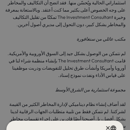
استثماراتي الحالية ويُحسّن منها. فقد اتضح أن التكاليف والمخاطر
على وجه الخصوص أعلى بكثير مما كنت أعتقد. وبالاستعانة بمعرفة
وخبرة The Investment Consultant تمكنّا من تقليل التكاليف
والمخاطر بشكل كبير، دون التحول إلى مديري أصول آخرين.
مكتب عائلي من سنغافورة
لم نتمكن من الوصول بشكل جيد إلى السوق الأوروبية والأمريكية.
قامت The Investment Consultant بإنشاء منظمة شراء لنا في
أوروبا وأمريكا وأنشأت طرق تحليل للتفويضات ودربت موظفينا
على قياس الأداء ونفذت نموذج إسناد.
مجموعة استثمارية من الشرق الأوسط
لقد أضاف إنشاء نظام ديناميكي لإدارة المخاطر الكثير من القيمة
لشركتنا. لم نتمكن فقط من تلبية متطلبات الجهات الرقابية لدينا
بشكل أفضل، بل أصبحنا أيضًا قادرين على إجراء تقييمات مخاطر
×
سريعة وكافية لاستراتيجيات الاستثمار التي تُعرض علينا.