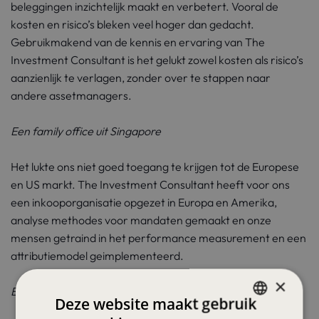
beleggingen inzichtelijk maakt en verbetert. Vooral de
kosten en risico’s bleken veel hoger dan gedacht.
Gebruikmakend van de kennis en ervaring van The
Investment Consultant is het gelukt zowel kosten als risico’s
aanzienlijk te verlagen, zonder over te stappen naar
andere assetmanagers.
Een family office uit Singapore
Het lukte ons niet goed toegang te krijgen tot de Europese
en US markt. The Investment Consultant heeft voor ons
een inkooporganisatie opgezet in Europa en Amerika,
analyse methodes voor mandaten gemaakt en onze
mensen getraind in het performance measurement en een
attributiemodel geimplementeerd.
×
Een investeringsgroep uit het Midden Oosten
Deze website maakt gebruik