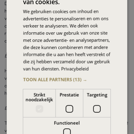
van cookies.
DUTCH
De opzet van een dynamisch riskmanagement systeem
heeft veel waarde toegevoegd voor ons bedrijf. Niet alleen
We gebruiken cookies om inhoud en
ENGLISH
voldeden we beter aan de eisen van onze toezichthouders,
advertenties te personaliseren en om ons
FRENCH
verkeer te analyseren. We delen ook
ook waren we beter in staat om snel en adequaat
informatie over uw gebruik van onze site
riskassessements te maken van investeringsstrategieen
GERMAN
met onze advertentie- en analysepartners,
die ons werden aangeboden.
SPANISH
die deze kunnen combineren met andere
HINDI
informatie die u aan hen heeft verstrekt of
Een Nederlandse ondernemer
die zij hebben verzameld door uw gebruik
ARABIC
van hun diensten.
Privacybeleid
Heerlijk, no-nonsens, goed en goedkoop. Niets ten nadele
van banken en vermogensbeheerders, maar het bli
jft een
TOON ALLE PARTNERS
(13) →
ondoorzichtige business. The Investment Consultant heeft
het beter, goedkoper en veel inzichtelijker gemaakt.
Strikt
Prestatie
Targeting
noodzakelijk
Een bankinstelling
Functioneel
The Investment Consultant heeft een family office opgezet
voor onze klanten. Het business concept is ontwikkeld en