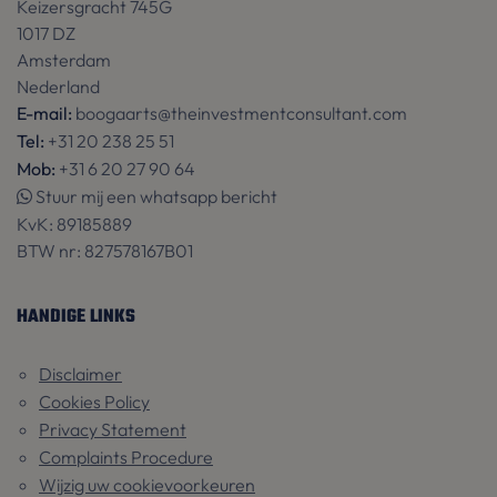
_sweetSessionId
www.theinvestmentconsultant.com
S
Keizersgracht 745G
1017 DZ
Amsterdam
CookieScriptConsent
1 
CookieScript
Nederland
www.theinvestmentconsultant.com
E-mail:
boogaarts@theinvestmentconsultant.com
Tel:
+31 20 238 25 51
Mob:
+31 6 20 27 90 64
Stuur mij een whatsapp bericht
KvK:
89185889
BTW nr:
827578167B01
HANDIGE LINKS
Naam
Aanbieder / Domein
Vervaldatum
Disclaimer
Naam
Aanbieder / Domein
Vervaldatum
Cookies Policy
_language
www.theinvestmentconsultant.com
4 weken 2
dagen
_ga
1 jaar 1
Google LLC
Privacy Statement
maand
.theinvestmentconsultant.com
Complaints Procedure
Wijzig uw cookievoorkeuren